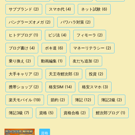
サブブランド
(2)
スマホ代
(4)
ネット試験
(6)
バングラーズオメガ
(2)
パワハラ対策
(2)
ヒトデブログ
(1)
ビジ法
(4)
フィモーラ
(2)
ブログ書け
(4)
ボキ道
(6)
マネーリテラシー
(2)
乗り換え
(2)
動画編集
(1)
友だち追加
(2)
大手キャリア
(2)
天王寺鯉次郎
(3)
投資
(2)
携帯ショップ
(2)
格安SIM
(14)
格安スマホ
(3)
楽天モバイル
(19)
節約
(2)
簿記
(12)
簿記2級
(2)
簿記3級
(7)
資格
(5)
資格合格
(2)
鯉次郎ブログ
(1)
資格