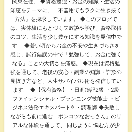
関東在住。 ◆資格勉強・お金の知識・生活の
知恵をテーマに、「不器用でもラクに生き抜く
方法」を探求しています。 ◆このブログで
は、実体験にもとづく失敗談や学び、資格取得
のコツ、生活を少し豊かにする知識を発信中で
す。 ◆若い頃からお金の不安や生きづらさを
感じ、試行錯誤の中で「勉強して、お金に強く
なる」ことの大切さを痛感。 ◆現在は資格勉
強を通じて、老後の安心・副業の知識・詐欺の
見抜き方など、人生サバイバル術を発信してい
ます。 ◆【保有資格】 ・日商簿記2級 ・2級
ファイナンシャル・プランニング技能士 ・ビ
ジネス法務エキスパート®︎ ・調理師 ◆失敗し
ながらも前に進む「ポンコツなおっさん」のリ
アルな体験を通して、 同じように悩む方が少