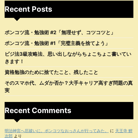
Recent Posts
ポンコツ流・勉強術 #2「無理せず、コツコツと」
ポンコツ流・勉強術 #1「完璧主義を捨てよう」
ビジ法3級攻略法、思い出しながらちょこちょこ書いてい
きます！
資格勉強のために捨てたこと、残したこと
そのスマホ代、ムダか否か？大手キャリア高すぎ問題の真
実
Recent Comments
明治神宮へ厄祓いに。ポンコツなおっさんが行ってみた。
に
天王寺 鯉
次郎
より