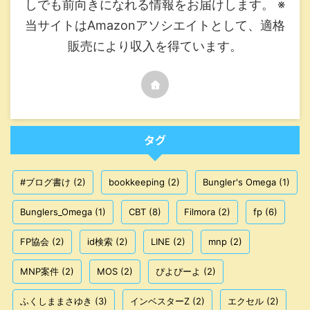
しでも前向きになれる情報をお届けします。 ※
当サイトはAmazonアソシエイトとして、適格
販売により収入を得ています。
タグ
#ブログ書け
(2)
bookkeeping
(2)
Bungler's Omega
(1)
Bunglers_Omega
(1)
CBT
(8)
Filmora
(2)
fp
(6)
FP協会
(2)
id検索
(2)
LINE
(2)
mnp
(2)
MNP案件
(2)
MOS
(2)
ぴよぴーよ
(2)
ふくしままさゆき
(3)
インベスターZ
(2)
エクセル
(2)