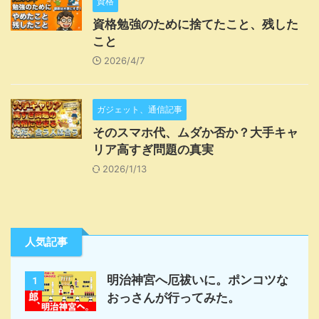
資格
資格勉強のために捨てたこと、残した
こと
2026/4/7
ガジェット、通信記事
そのスマホ代、ムダか否か？大手キャ
リア高すぎ問題の真実
2026/1/13
人気記事
明治神宮へ厄祓いに。ポンコツな
1
おっさんが行ってみた。