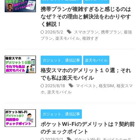
携帯プランが複雑すぎると感じるのは
なぜ？その理由と解決法をわかりやす
く解説！
2026/5/2
スマホプラン
,
携帯プラン
,
最強
プラン
,
楽天モバイル
,
複雑すぎ
ガジェット、通信記事
楽天モバイル
格安スマホのデメリット１０選；それ
でも私は楽天モバイル
2025/8/18
マイベスト
,
格安SIM
,
格安スマ
ホ
,
楽天モバイル
ガジェット、通信記事
ポケットWi-Fiのデメリットは？契約前
のチェックポイント
2026/5/2
ポケットWi-Fi
,
モバイルルータ