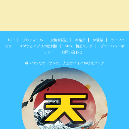
TOP
プロフィール
資格奮闘記
本紹介
体験談
ライフハ
ック
スマホとアプリの便利帳
SNS、相互リンク
プライバシーポ
リシー
お問い合わせ
ポンコツなオッサンの、人生サバイバル研究ブログ