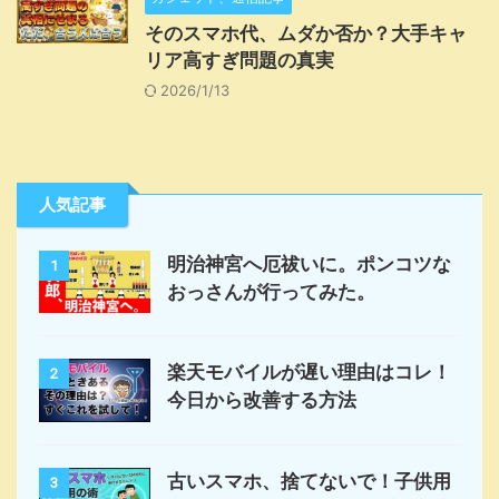
そのスマホ代、ムダか否か？大手キャ
リア高すぎ問題の真実
2026/1/13
人気記事
明治神宮へ厄祓いに。ポンコツな
1
おっさんが行ってみた。
楽天モバイルが遅い理由はコレ！
2
今日から改善する方法
古いスマホ、捨てないで！子供用
3