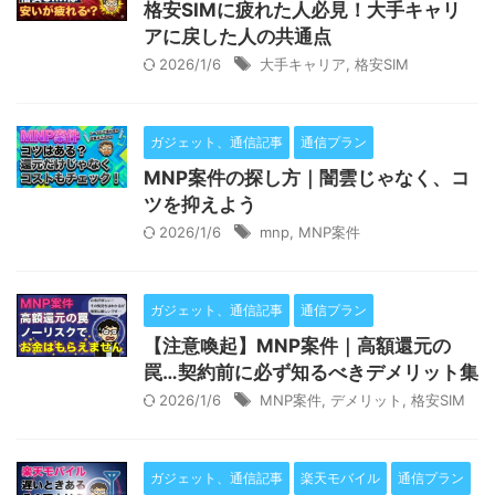
格安SIMに疲れた人必見！大手キャリ
アに戻した人の共通点
2026/1/6
大手キャリア
,
格安SIM
ガジェット、通信記事
通信プラン
MNP案件の探し方｜闇雲じゃなく、コ
ツを抑えよう
2026/1/6
mnp
,
MNP案件
ガジェット、通信記事
通信プラン
【注意喚起】MNP案件｜高額還元の
罠…契約前に必ず知るべきデメリット集
2026/1/6
MNP案件
,
デメリット
,
格安SIM
ガジェット、通信記事
楽天モバイル
通信プラン