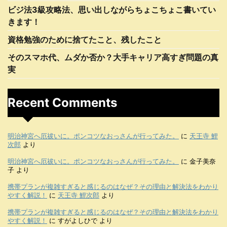
ビジ法3級攻略法、思い出しながらちょこちょこ書いてい
きます！
資格勉強のために捨てたこと、残したこと
そのスマホ代、ムダか否か？大手キャリア高すぎ問題の真
実
Recent Comments
明治神宮へ厄祓いに。ポンコツなおっさんが行ってみた。
に
天王寺 鯉
次郎
より
明治神宮へ厄祓いに。ポンコツなおっさんが行ってみた。
に
金子美奈
子
より
携帯プランが複雑すぎると感じるのはなぜ？その理由と解決法をわかり
やすく解説！
に
天王寺 鯉次郎
より
携帯プランが複雑すぎると感じるのはなぜ？その理由と解決法をわかり
やすく解説！
に
すがよしひで
より