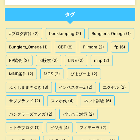
タグ
#ブログ書け
(2)
bookkeeping
(2)
Bungler's Omega
(1)
Bunglers_Omega
(1)
CBT
(8)
Filmora
(2)
fp
(6)
FP協会
(2)
id検索
(2)
LINE
(2)
mnp
(2)
MNP案件
(2)
MOS
(2)
ぴよぴーよ
(2)
ふくしままさゆき
(3)
インベスターZ
(2)
エクセル
(2)
サブブランド
(2)
スマホ代
(4)
ネット試験
(6)
バングラーズオメガ
(2)
パワハラ対策
(2)
ヒトデブログ
(1)
ビジ法
(4)
フィモーラ
(2)