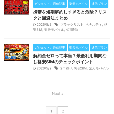
ガジェット、通信記事
楽天モバイル
通信プラン
携帯を短期解約しすぎると危険？リス
クと回避法まとめ
2026/5/2
ブラックリスト
,
ペナルティ
,
格
安SIM
,
楽天モバイル
,
短期解約
ガジェット、通信記事
楽天モバイル
通信プラン
解約金ゼロって本当？最低利用期間な
し格安SIMのチェックポイント
2026/5/2
2年縛り
,
格安SIM
,
楽天モバイル
Next »
1
2