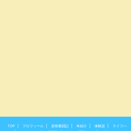
TOP
プロフィール
資格奮闘記
本紹介
体験談
ライフハ