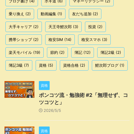
ブログ書け
(4)
ボキ道
(6)
マネーリテラシー
(2)
乗り換え
(2)
動画編集
(1)
友だち追加
(2)
大手キャリア
(2)
天王寺鯉次郎
(3)
投資
(2)
携帯ショップ
(2)
格安SIM
(14)
格安スマホ
(3)
楽天モバイル
(19)
節約
(2)
簿記
(12)
簿記2級
(2)
簿記3級
(7)
資格
(5)
資格合格
(2)
鯉次郎ブログ
(1)
資格
ポンコツ流・勉強術 #2「無理せず、コ
ツコツと」
2026/5/5
資格