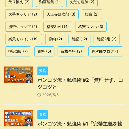
乗り換え
(2)
動画編集
(1)
友だち追加
(2)
大手キャリア
(2)
天王寺鯉次郎
(3)
投資
(2)
携帯ショップ
(2)
格安SIM
(14)
格安スマホ
(3)
楽天モバイル
(19)
節約
(2)
簿記
(12)
簿記2級
(2)
簿記3級
(7)
資格
(5)
資格合格
(2)
鯉次郎ブログ
(1)
資格
ポンコツ流・勉強術 #2「無理せず、コ
ツコツと」
2026/5/5
資格
ポンコツ流・勉強術 #1「完璧主義を捨