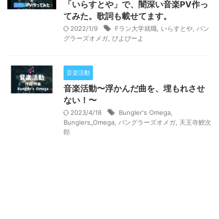
「いらすとや」で、闇深い音楽PV作っ
てみた。歌詞も載せてます。
2022/1/9
Fラン大学就職
,
いらすとや
,
バン
グラーズオメガ
,
ぴよぴーよ
音楽活動
音楽活動〜浮かんだ曲を、埋もれさせ
ない！〜
2023/4/18
Bungler's Omega
,
Bunglers_Omega
,
バングラーズオメガ
,
天王寺鯉次
郎