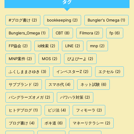
タグ
#ブログ書け
(2)
bookkeeping
(2)
Bungler's Omega
(1)
Bunglers_Omega
(1)
CBT
(8)
Filmora
(2)
fp
(6)
FP協会
(2)
id検索
(2)
LINE
(2)
mnp
(2)
MNP案件
(2)
MOS
(2)
ぴよぴーよ
(2)
ふくしままさゆき
(3)
インベスターZ
(2)
エクセル
(2)
サブブランド
(2)
スマホ代
(4)
ネット試験
(6)
バングラーズオメガ
(2)
パワハラ対策
(2)
ヒトデブログ
(1)
ビジ法
(4)
フィモーラ
(2)
ブログ書け
(4)
ボキ道
(6)
マネーリテラシー
(2)