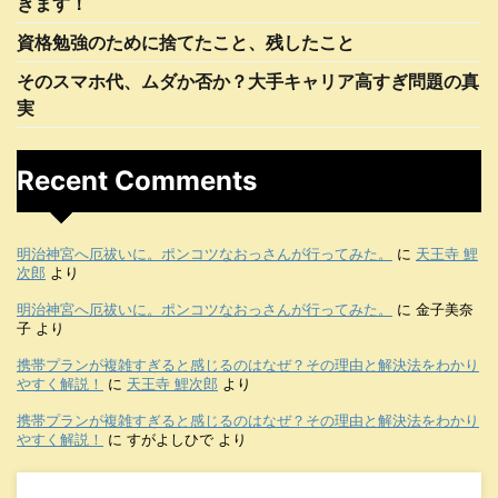
きます！
資格勉強のために捨てたこと、残したこと
そのスマホ代、ムダか否か？大手キャリア高すぎ問題の真
実
Recent Comments
明治神宮へ厄祓いに。ポンコツなおっさんが行ってみた。
に
天王寺 鯉
次郎
より
明治神宮へ厄祓いに。ポンコツなおっさんが行ってみた。
に
金子美奈
子
より
携帯プランが複雑すぎると感じるのはなぜ？その理由と解決法をわかり
やすく解説！
に
天王寺 鯉次郎
より
携帯プランが複雑すぎると感じるのはなぜ？その理由と解決法をわかり
やすく解説！
に
すがよしひで
より