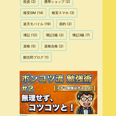
投資
(2)
携帯ショップ
(2)
格安SIM
(14)
格安スマホ
(3)
楽天モバイル
(19)
節約
(2)
簿記
(12)
簿記2級
(2)
簿記3級
(7)
資格
(5)
資格合格
(2)
鯉次郎ブログ
(1)