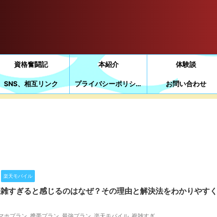
資格奮闘記
本紹介
体験談
SNS、相互リンク
プライバシーポリシー
お問い合わせ
楽天モバイル
複雑すぎると感じるのはなぜ？その理由と解決法をわかりやす
マホプラン
,
携帯プラン
,
最強プラン
,
楽天モバイル
,
複雑すぎ