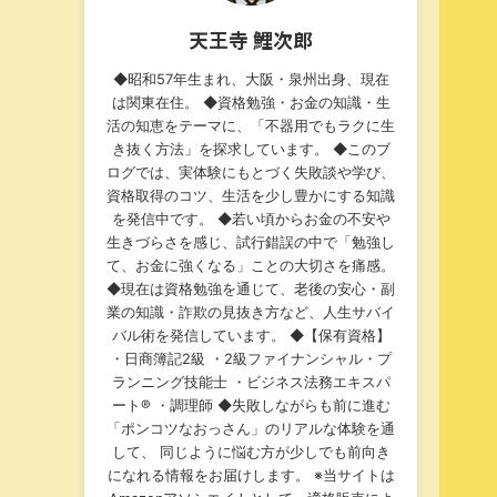
天王寺 鯉次郎
◆昭和57年生まれ、大阪・泉州出身、現在
は関東在住。 ◆資格勉強・お金の知識・生
活の知恵をテーマに、「不器用でもラクに生
き抜く方法」を探求しています。 ◆このブ
ログでは、実体験にもとづく失敗談や学び、
資格取得のコツ、生活を少し豊かにする知識
を発信中です。 ◆若い頃からお金の不安や
生きづらさを感じ、試行錯誤の中で「勉強し
て、お金に強くなる」ことの大切さを痛感。
◆現在は資格勉強を通じて、老後の安心・副
業の知識・詐欺の見抜き方など、人生サバイ
バル術を発信しています。 ◆【保有資格】
・日商簿記2級 ・2級ファイナンシャル・プ
ランニング技能士 ・ビジネス法務エキスパ
ート®︎ ・調理師 ◆失敗しながらも前に進む
「ポンコツなおっさん」のリアルな体験を通
して、 同じように悩む方が少しでも前向き
になれる情報をお届けします。 ※当サイトは