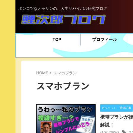
ポンコツなオッサンの、人生サバイバル研究ブログ
TOP
プロフィール
HOME
>
スマホプラン
スマホプラン
ガジェット、通信記事
携帯プランが
解説！
2026/5/2
ス