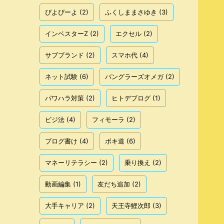
ぴよぴーよ
(2)
ふくしままさゆき
(3)
インベスターZ
(2)
エクセル
(2)
サブブランド
(2)
スマホ代
(4)
ネット試験
(6)
バングラーズオメガ
(2)
パワハラ対策
(2)
ヒトデブログ
(1)
ビジ法
(4)
フィモーラ
(2)
ブログ書け
(4)
ボキ道
(6)
マネーリテラシー
(2)
乗り換え
(2)
動画編集
(1)
友だち追加
(2)
大手キャリア
(2)
天王寺鯉次郎
(3)