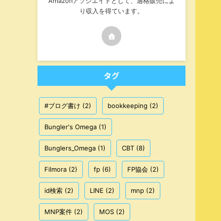
Amazonアソシエイトとして、適格販売によ
り収入を得ています。
タグ
#ブログ書け
(2)
bookkeeping
(2)
Bungler's Omega
(1)
Bunglers_Omega
(1)
CBT
(8)
Filmora
(2)
fp
(6)
FP協会
(2)
id検索
(2)
LINE
(2)
mnp
(2)
MNP案件
(2)
MOS
(2)