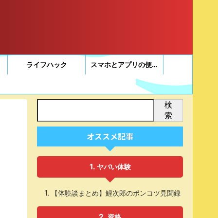
ライフハック
スマホとアプリの便利帳
検
索
オススメ記事
ヤバい体験
く
【体験談まとめ】鯉次郎のポンコツ見聞録
資格