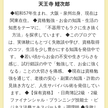
天王寺 鯉次郎
◆昭和57年生まれ、大阪・泉州出身、現在は
関東在住。 ◆資格勉強・お金の知識・生活の
知恵をテーマに、「不器用でもラクに生き抜く
方法」を探求しています。 ◆このブログで
は、実体験にもとづく失敗談や学び、資格取得
のコツ、生活を少し豊かにする知識を発信中で
す。 ◆若い頃からお金の不安や生きづらさを
感じ、試行錯誤の中で「勉強して、お金に強く
なる」ことの大切さを痛感。 ◆現在は資格勉
強を通じて、老後の安心・副業の知識・詐欺の
見抜き方など、人生サバイバル術を発信してい
ます。 ◆【保有資格】 ・日商簿記2級 ・2級
ファイナンシャル・プランニング技能士 ・ビ
ジネス法務エキスパート®︎ ・調理師 ◆失敗し