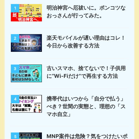
明治神宮へ厄祓いに。ポンコツな
1
おっさんが行ってみた。
楽天モバイルが遅い理由はコレ！
2
今日から改善する方法
古いスマホ、捨てないで！子供用
3
に“Wi-Fiだけ”で再生する方法
携帯代はいつから「自分で払う」
4
べき？世間の実態と、理想の「ス
マホ自立」
MNP案件は危険？気をつけたいポ
5