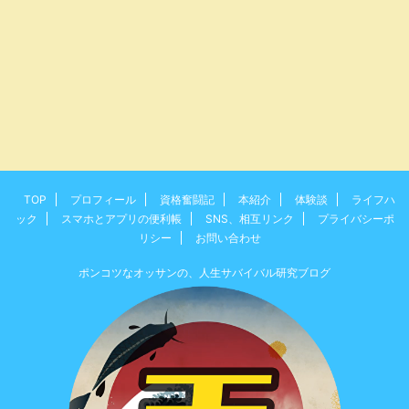
TOP
プロフィール
資格奮闘記
本紹介
体験談
ライフハ
ック
スマホとアプリの便利帳
SNS、相互リンク
プライバシーポ
リシー
お問い合わせ
ポンコツなオッサンの、人生サバイバル研究ブログ