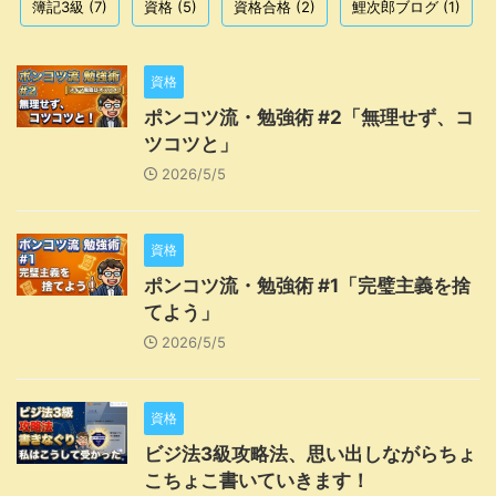
簿記3級
(7)
資格
(5)
資格合格
(2)
鯉次郎ブログ
(1)
資格
ポンコツ流・勉強術 #2「無理せず、コ
ツコツと」
2026/5/5
資格
ポンコツ流・勉強術 #1「完璧主義を捨
てよう」
2026/5/5
資格
ビジ法3級攻略法、思い出しながらちょ
こちょこ書いていきます！