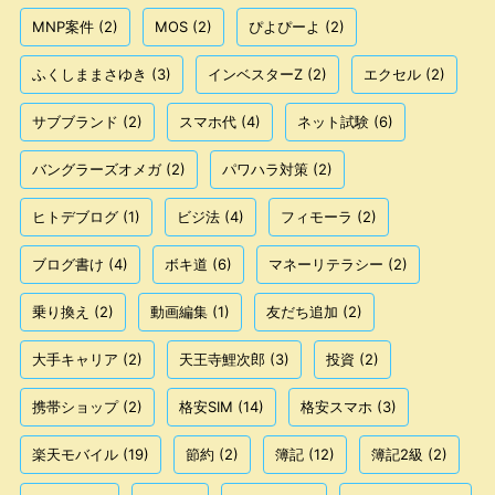
MNP案件
(2)
MOS
(2)
ぴよぴーよ
(2)
ふくしままさゆき
(3)
インベスターZ
(2)
エクセル
(2)
サブブランド
(2)
スマホ代
(4)
ネット試験
(6)
バングラーズオメガ
(2)
パワハラ対策
(2)
ヒトデブログ
(1)
ビジ法
(4)
フィモーラ
(2)
ブログ書け
(4)
ボキ道
(6)
マネーリテラシー
(2)
乗り換え
(2)
動画編集
(1)
友だち追加
(2)
大手キャリア
(2)
天王寺鯉次郎
(3)
投資
(2)
携帯ショップ
(2)
格安SIM
(14)
格安スマホ
(3)
楽天モバイル
(19)
節約
(2)
簿記
(12)
簿記2級
(2)