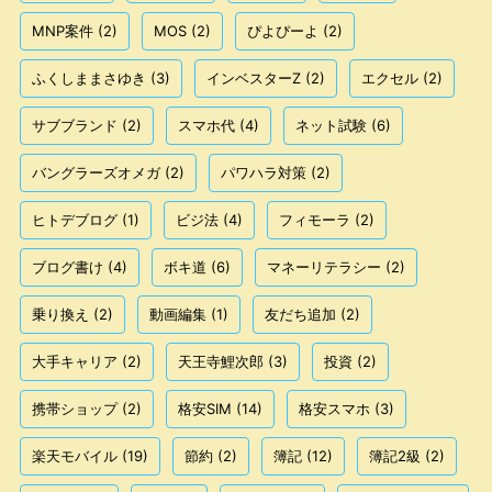
MNP案件
(2)
MOS
(2)
ぴよぴーよ
(2)
ふくしままさゆき
(3)
インベスターZ
(2)
エクセル
(2)
サブブランド
(2)
スマホ代
(4)
ネット試験
(6)
バングラーズオメガ
(2)
パワハラ対策
(2)
ヒトデブログ
(1)
ビジ法
(4)
フィモーラ
(2)
ブログ書け
(4)
ボキ道
(6)
マネーリテラシー
(2)
乗り換え
(2)
動画編集
(1)
友だち追加
(2)
大手キャリア
(2)
天王寺鯉次郎
(3)
投資
(2)
携帯ショップ
(2)
格安SIM
(14)
格安スマホ
(3)
楽天モバイル
(19)
節約
(2)
簿記
(12)
簿記2級
(2)