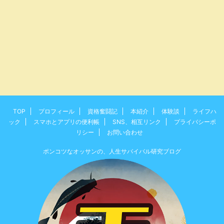
TOP
プロフィール
資格奮闘記
本紹介
体験談
ライフハ
ック
スマホとアプリの便利帳
SNS、相互リンク
プライバシーポ
リシー
お問い合わせ
ポンコツなオッサンの、人生サバイバル研究ブログ