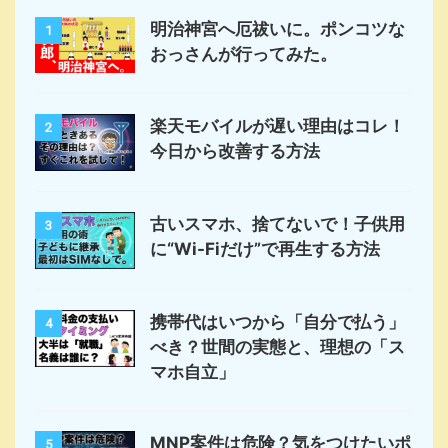
明治神宮へ厄祓いに。ポンコツな
1
おっさんが行ってみた。
楽天モバイルが遅い理由はコレ！
2
今日から改善する方法
古いスマホ、捨てないで！子供用
3
に“Wi-Fiだけ”で再生する方法
携帯代はいつから「自分で払う」
4
べき？世間の実態と、理想の「ス
マホ自立」
MNP案件は危険？気をつけたいポ
5