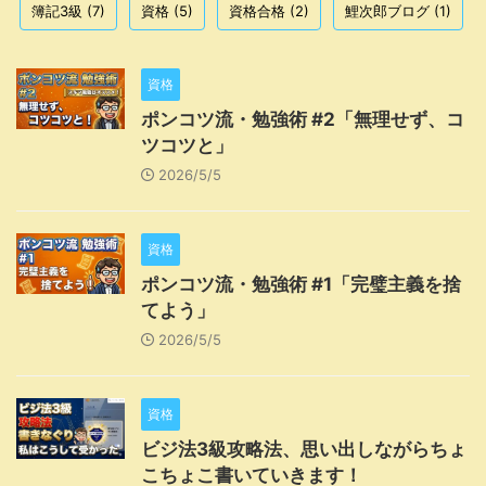
簿記3級
(7)
資格
(5)
資格合格
(2)
鯉次郎ブログ
(1)
資格
ポンコツ流・勉強術 #2「無理せず、コ
ツコツと」
2026/5/5
資格
ポンコツ流・勉強術 #1「完璧主義を捨
てよう」
2026/5/5
資格
ビジ法3級攻略法、思い出しながらちょ
こちょこ書いていきます！