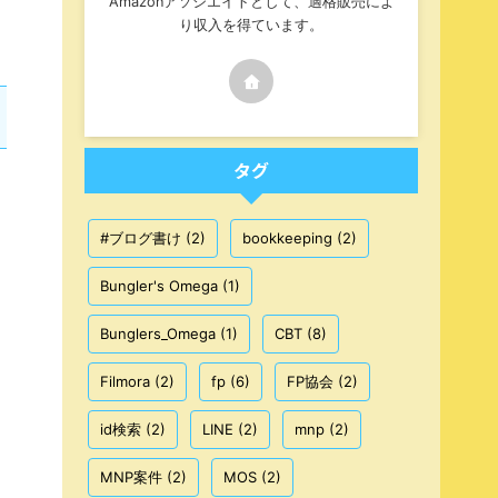
Amazonアソシエイトとして、適格販売によ
り収入を得ています。
タグ
#ブログ書け
(2)
bookkeeping
(2)
Bungler's Omega
(1)
Bunglers_Omega
(1)
CBT
(8)
Filmora
(2)
fp
(6)
FP協会
(2)
id検索
(2)
LINE
(2)
mnp
(2)
MNP案件
(2)
MOS
(2)