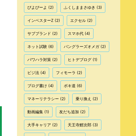
ぴよぴーよ
(2)
ふくしままさゆき
(3)
インベスターZ
(2)
エクセル
(2)
サブブランド
(2)
スマホ代
(4)
ネット試験
(6)
バングラーズオメガ
(2)
パワハラ対策
(2)
ヒトデブログ
(1)
ビジ法
(4)
フィモーラ
(2)
ブログ書け
(4)
ボキ道
(6)
マネーリテラシー
(2)
乗り換え
(2)
動画編集
(1)
友だち追加
(2)
大手キャリア
(2)
天王寺鯉次郎
(3)