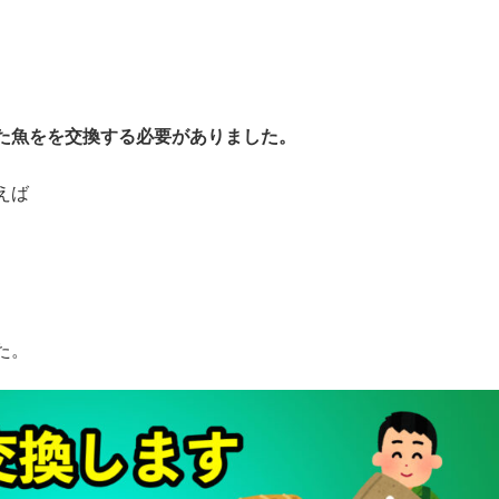
た魚をを交換する必要がありました。
えば
た。