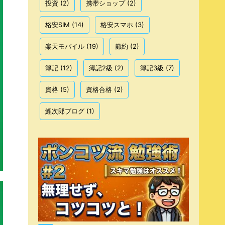
投資
(2)
携帯ショップ
(2)
格安SIM
(14)
格安スマホ
(3)
楽天モバイル
(19)
節約
(2)
簿記
(12)
簿記2級
(2)
簿記3級
(7)
資格
(5)
資格合格
(2)
鯉次郎ブログ
(1)