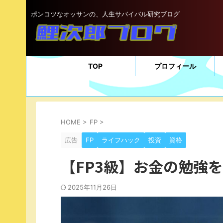
ポンコツなオッサンの、人生サバイバル研究ブログ
TOP
プロフィール
HOME
>
FP
>
広告
FP
ライフハック
投資
資格
【FP3級】お金の勉強
2025年11月26日