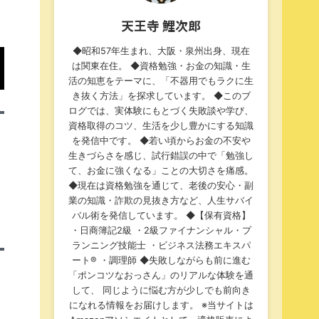
天王寺 鯉次郎
◆昭和57年生まれ、大阪・泉州出身、現在
は関東在住。 ◆資格勉強・お金の知識・生
活の知恵をテーマに、「不器用でもラクに生
き抜く方法」を探求しています。 ◆このブ
ログでは、実体験にもとづく失敗談や学び、
資格取得のコツ、生活を少し豊かにする知識
を発信中です。 ◆若い頃からお金の不安や
生きづらさを感じ、試行錯誤の中で「勉強し
て、お金に強くなる」ことの大切さを痛感。
◆現在は資格勉強を通じて、老後の安心・副
業の知識・詐欺の見抜き方など、人生サバイ
バル術を発信しています。 ◆【保有資格】
・日商簿記2級 ・2級ファイナンシャル・プ
ランニング技能士 ・ビジネス法務エキスパ
ート®︎ ・調理師 ◆失敗しながらも前に進む
「ポンコツなおっさん」のリアルな体験を通
して、 同じように悩む方が少しでも前向き
になれる情報をお届けします。 ※当サイトは