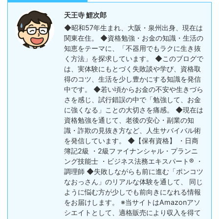
天王寺 鯉次郎
◆昭和57年生まれ、大阪・泉州出身、現在は
関東在住。 ◆資格勉強・お金の知識・生活の
知恵をテーマに、「不器用でもラクに生き抜
く方法」を探求しています。 ◆このブログで
は、実体験にもとづく失敗談や学び、資格取
得のコツ、生活を少し豊かにする知識を発信
中です。 ◆若い頃からお金の不安や生きづら
さを感じ、試行錯誤の中で「勉強して、お金
に強くなる」ことの大切さを痛感。 ◆現在は
資格勉強を通じて、老後の安心・副業の知
識・詐欺の見抜き方など、人生サバイバル術
を発信しています。 ◆【保有資格】 ・日商
簿記2級 ・2級ファイナンシャル・プランニ
ング技能士 ・ビジネス法務エキスパート®︎ ・
調理師 ◆失敗しながらも前に進む「ポンコツ
なおっさん」のリアルな体験を通して、 同じ
ように悩む方が少しでも前向きになれる情報
をお届けします。 ※当サイトはAmazonアソ
シエイトとして、適格販売により収入を得て