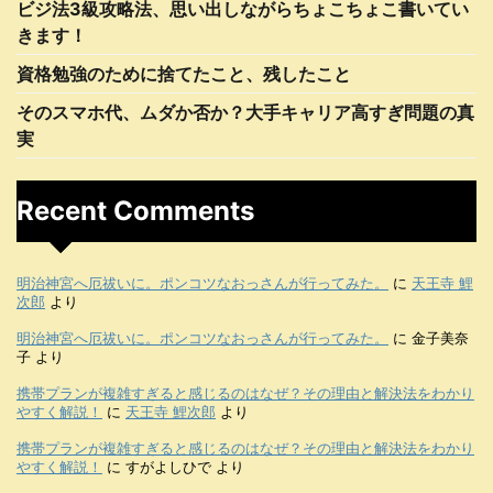
ビジ法3級攻略法、思い出しながらちょこちょこ書いてい
きます！
資格勉強のために捨てたこと、残したこと
そのスマホ代、ムダか否か？大手キャリア高すぎ問題の真
実
Recent Comments
明治神宮へ厄祓いに。ポンコツなおっさんが行ってみた。
に
天王寺 鯉
次郎
より
明治神宮へ厄祓いに。ポンコツなおっさんが行ってみた。
に
金子美奈
子
より
携帯プランが複雑すぎると感じるのはなぜ？その理由と解決法をわかり
やすく解説！
に
天王寺 鯉次郎
より
携帯プランが複雑すぎると感じるのはなぜ？その理由と解決法をわかり
やすく解説！
に
すがよしひで
より