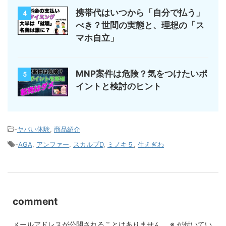
携帯代はいつから「自分で払う」
4
べき？世間の実態と、理想の「ス
マホ自立」
MNP案件は危険？気をつけたいポ
5
イントと検討のヒント
-
ヤバい体験
,
商品紹介
-
AGA
,
アンファー
,
スカルプD
,
ミノキ５
,
生えぎわ
comment
メールアドレスが公開されることはありません。
※
が付いてい