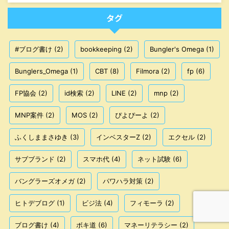
タグ
#ブログ書け
(2)
bookkeeping
(2)
Bungler's Omega
(1)
Bunglers_Omega
(1)
CBT
(8)
Filmora
(2)
fp
(6)
FP協会
(2)
id検索
(2)
LINE
(2)
mnp
(2)
MNP案件
(2)
MOS
(2)
ぴよぴーよ
(2)
ふくしままさゆき
(3)
インベスターZ
(2)
エクセル
(2)
サブブランド
(2)
スマホ代
(4)
ネット試験
(6)
バングラーズオメガ
(2)
パワハラ対策
(2)
ヒトデブログ
(1)
ビジ法
(4)
フィモーラ
(2)
ブログ書け
(4)
ボキ道
(6)
マネーリテラシー
(2)