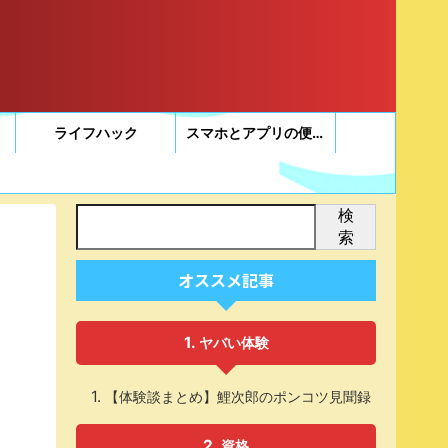
ライフハック
スマホとアプリの便利帳
検
索
オススメ記事
リ
ヤバい体験
【体験談まとめ】鯉次郎のポンコツ見聞録
資格