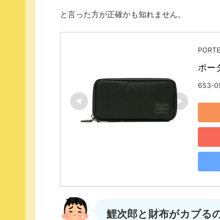
と言った方が正確かも知れません。
PORT
ポータ
653-0
鯉次郎と財布がカブる