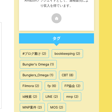
Amazonアソシエイトとして、適格販売によ
り収入を得ています。
タグ
#ブログ書け
(2)
bookkeeping
(2)
Bungler's Omega
(1)
Bunglers_Omega
(1)
CBT
(8)
Filmora
(2)
fp
(6)
FP協会
(2)
id検索
(2)
LINE
(2)
mnp
(2)
MNP案件
(2)
MOS
(2)