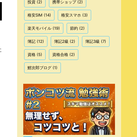
投資
(2)
携帯ショップ
(2)
格安SIM
(14)
格安スマホ
(3)
楽天モバイル
(19)
節約
(2)
簿記
(12)
簿記2級
(2)
簿記3級
(7)
に
資格
(5)
資格合格
(2)
鯉次郎ブログ
(1)