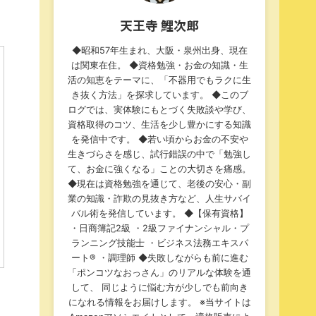
天王寺 鯉次郎
◆昭和57年生まれ、大阪・泉州出身、現在
は関東在住。 ◆資格勉強・お金の知識・生
活の知恵をテーマに、「不器用でもラクに生
き抜く方法」を探求しています。 ◆このブ
ログでは、実体験にもとづく失敗談や学び、
資格取得のコツ、生活を少し豊かにする知識
を発信中です。 ◆若い頃からお金の不安や
生きづらさを感じ、試行錯誤の中で「勉強し
て、お金に強くなる」ことの大切さを痛感。
◆現在は資格勉強を通じて、老後の安心・副
業の知識・詐欺の見抜き方など、人生サバイ
バル術を発信しています。 ◆【保有資格】
・日商簿記2級 ・2級ファイナンシャル・プ
ランニング技能士 ・ビジネス法務エキスパ
ート®︎ ・調理師 ◆失敗しながらも前に進む
「ポンコツなおっさん」のリアルな体験を通
して、 同じように悩む方が少しでも前向き
になれる情報をお届けします。 ※当サイトは