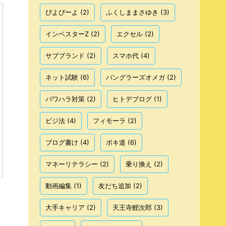
ぴよぴーよ
(2)
ふくしままさゆき
(3)
インベスターZ
(2)
エクセル
(2)
サブブランド
(2)
スマホ代
(4)
ネット試験
(6)
バングラーズオメガ
(2)
パワハラ対策
(2)
ヒトデブログ
(1)
ビジ法
(4)
フィモーラ
(2)
ブログ書け
(4)
ボキ道
(6)
マネーリテラシー
(2)
乗り換え
(2)
動画編集
(1)
友だち追加
(2)
大手キャリア
(2)
天王寺鯉次郎
(3)